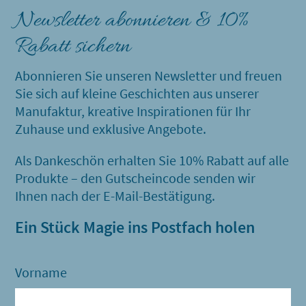
Newsletter abonnieren & 10%
Rabatt sichern
Abonnieren Sie unseren Newsletter und freuen
Sie sich auf kleine Geschichten aus unserer
Manufaktur, kreative Inspirationen für Ihr
Zuhause und exklusive Angebote.
Als Dankeschön erhalten Sie 10% Rabatt auf alle
Produkte – den Gutscheincode senden wir
Ihnen nach der E-Mail-Bestätigung.
Ein Stück Magie ins Postfach holen
Vorname