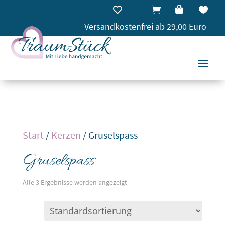




Versandkostenfrei ab 29,00 Euro
Start
/
Kerzen
/ Gruselspass
Gruselspass
Alle 3 Ergebnisse werden angezeigt