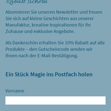
Rabatt sichern
Abonnieren Sie unseren Newsletter und freuen
Sie sich auf kleine Geschichten aus unserer
Manufaktur, kreative Inspirationen für Ihr
Zuhause und exklusive Angebote.
Als Dankeschön erhalten Sie 10% Rabatt auf alle
Produkte – den Gutscheincode senden wir
Ihnen nach der E-Mail-Bestätigung.
Ein Stück Magie ins Postfach holen
Vorname