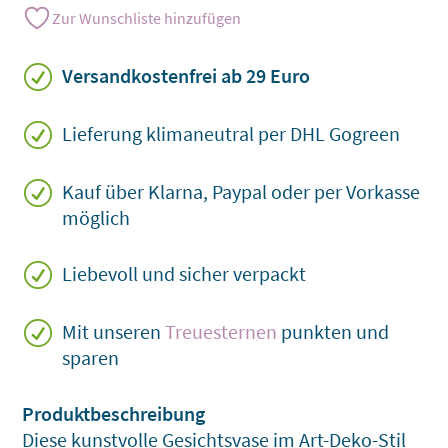
Gesichtsvase
Zur Wunschliste hinzufügen
aus
Gießkeramik
R
Versandkostenfrei ab 29 Euro
Menge
R
Lieferung klimaneutral per DHL Gogreen
R
Kauf über Klarna, Paypal oder per Vorkasse
möglich
R
Liebevoll und sicher verpackt
R
Mit unseren
Treuesternen
punkten und
sparen
Diese kunstvolle Gesichtsvase im Art-Deko-Stil