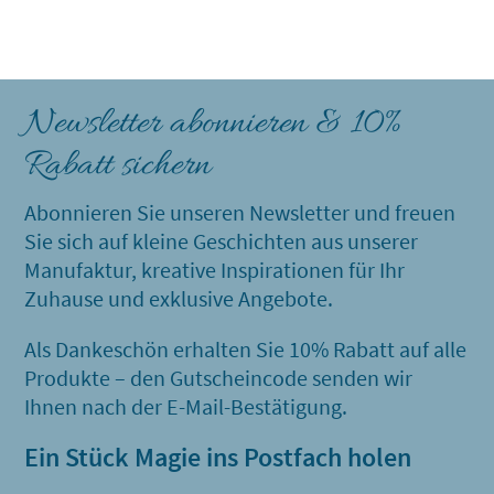
Newsletter abonnieren & 10%
Rabatt sichern
Abonnieren Sie unseren Newsletter und freuen
Sie sich auf kleine Geschichten aus unserer
Manufaktur, kreative Inspirationen für Ihr
Zuhause und exklusive Angebote.
Als Dankeschön erhalten Sie 10% Rabatt auf alle
Produkte – den Gutscheincode senden wir
Ihnen nach der E-Mail-Bestätigung.
Ein Stück Magie ins Postfach holen