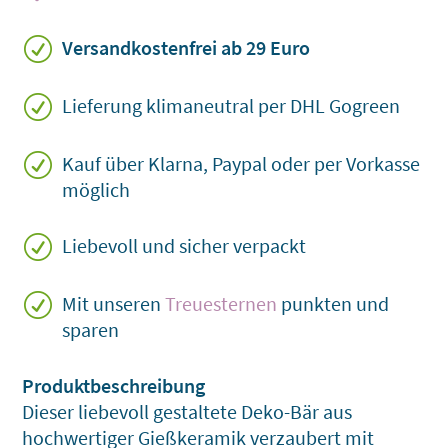
Gießkeramik
mit
R
Versandkostenfrei ab 29 Euro
Herzmotiv
Menge
R
Lieferung klimaneutral per DHL Gogreen
R
Kauf über Klarna, Paypal oder per Vorkasse
möglich
R
Liebevoll und sicher verpackt
R
Mit unseren
Treuesternen
punkten und
sparen
Dieser liebevoll gestaltete Deko-Bär aus
hochwertiger Gießkeramik verzaubert mit