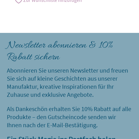
Zur Wunschliste hinzufügen
Newsletter abonnieren & 10%
Rabatt sichern
Abonnieren Sie unseren Newsletter und freuen
Sie sich auf kleine Geschichten aus unserer
Manufaktur, kreative Inspirationen für Ihr
Zuhause und exklusive Angebote.
Als Dankeschön erhalten Sie 10% Rabatt auf alle
Produkte – den Gutscheincode senden wir
Ihnen nach der E-Mail-Bestätigung.