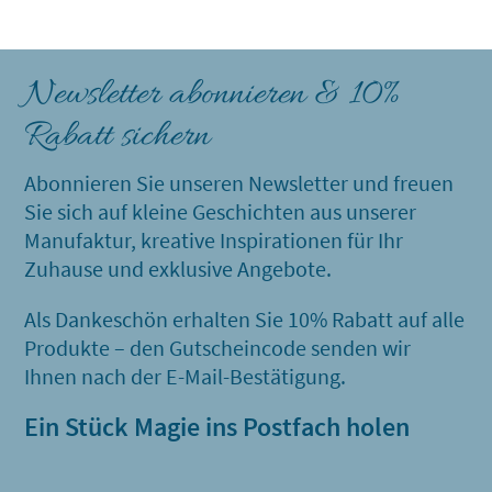
Newsletter abonnieren & 10%
Rabatt sichern
Abonnieren Sie unseren Newsletter und freuen
Sie sich auf kleine Geschichten aus unserer
Manufaktur, kreative Inspirationen für Ihr
Zuhause und exklusive Angebote.
Als Dankeschön erhalten Sie 10% Rabatt auf alle
Produkte – den Gutscheincode senden wir
Ihnen nach der E-Mail-Bestätigung.
Ein Stück Magie ins Postfach holen