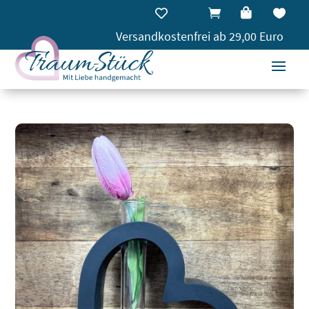




Versandkostenfrei ab 29,00 Euro