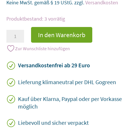
Keine MwSt. gemäß § 19 UStG.
zzgl.
Versandkosten
3 vorrätig
HOME-
In den Warenkorb
Schild
mit
Zur Wunschliste hinzufügen
Pfote
und
R
Versandkostenfrei ab 29 Euro
Herz
Menge
R
Lieferung klimaneutral per DHL Gogreen
R
Kauf über Klarna, Paypal oder per Vorkasse
möglich
R
Liebevoll und sicher verpackt