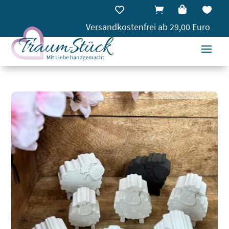




Versandkostenfrei ab 29,00 Euro