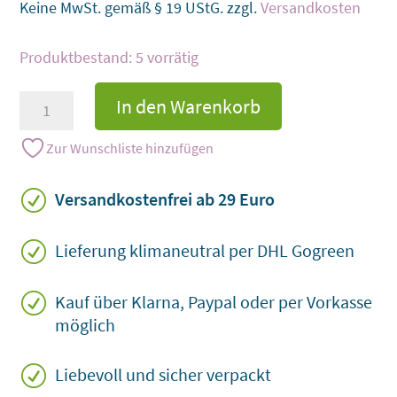
Keine MwSt. gemäß § 19 UStG.
zzgl.
Versandkosten
5 vorrätig
Schafherde
In den Warenkorb
in
Weiß
Zur Wunschliste hinzufügen
mit
einem
R
Versandkostenfrei ab 29 Euro
schwarzen
Schaf
R
Lieferung klimaneutral per DHL Gogreen
Menge
R
Kauf über Klarna, Paypal oder per Vorkasse
möglich
R
Liebevoll und sicher verpackt