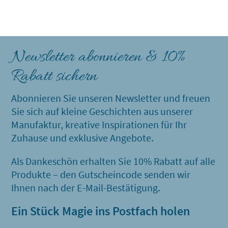
Newsletter abonnieren & 10%
Rabatt sichern
Abonnieren Sie unseren Newsletter und freuen
Sie sich auf kleine Geschichten aus unserer
Manufaktur, kreative Inspirationen für Ihr
Zuhause und exklusive Angebote.
Als Dankeschön erhalten Sie 10% Rabatt auf alle
Produkte – den Gutscheincode senden wir
Ihnen nach der E-Mail-Bestätigung.
Ein Stück Magie ins Postfach holen