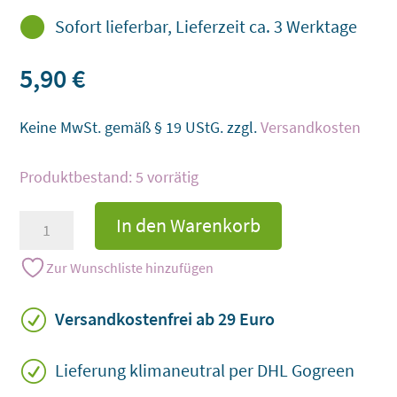

Sofort lieferbar, Lieferzeit ca. 3 Werktage
5,90
€
Keine MwSt. gemäß § 19 UStG.
zzgl.
Versandkosten
5 vorrätig
Set
In den Warenkorb
Herzkerzen
geflochten
Zur Wunschliste hinzufügen
in
zwei
R
Versandkostenfrei ab 29 Euro
Größen
Menge
R
Lieferung klimaneutral per DHL Gogreen