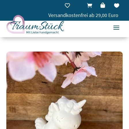




Versandkostenfrei ab 29,00 Euro