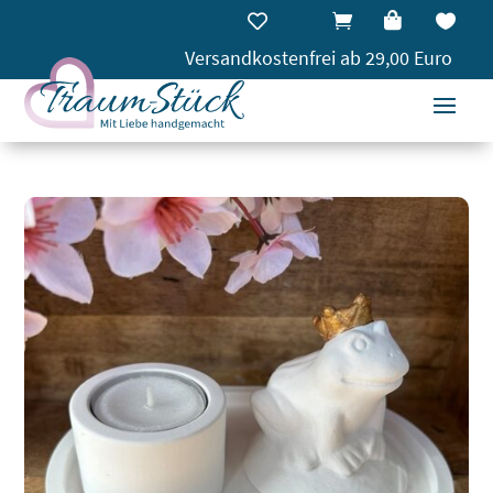




Versandkostenfrei ab 29,00 Euro