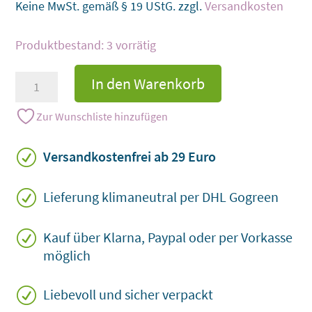
Keine MwSt. gemäß § 19 UStG.
zzgl.
Versandkosten
3 vorrätig
Froschkönig
In den Warenkorb
im
Set
Zur Wunschliste hinzufügen
mit
Kerzenhalter
R
Versandkostenfrei ab 29 Euro
und
Untersetzer
R
Lieferung klimaneutral per DHL Gogreen
Menge
R
Kauf über Klarna, Paypal oder per Vorkasse
möglich
R
Liebevoll und sicher verpackt