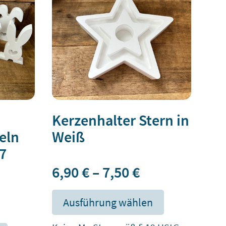
Kerzenhalter Stern in
eln
Weiß
 7
6,90
€
–
7,50
€
Dieses
Produkt
Ausführung wählen
weist
Dieses
mehrere