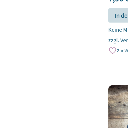
In d
Keine M
zzgl.
Ve
Zur W