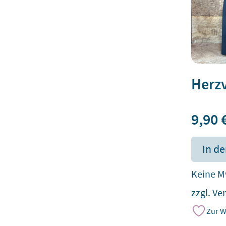
Herzv
9,90
In d
Keine M
zzgl.
Ve
Zur W