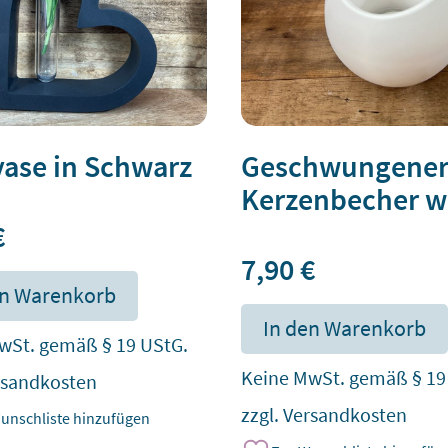
ase in Schwarz
Geschwungene
Kerzenbecher w
€
7,90
€
en Warenkorb
In den Warenkorb
wSt. gemäß § 19 UStG.
Keine MwSt. gemäß § 19
rsandkosten
zzgl.
Versandkosten
unschliste hinzufügen