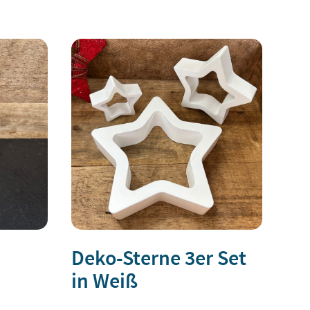
auf
können
der
auf
Produktseite
der
gewählt
Produktseite
werden
gewählt
werden
Deko-Sterne 3er Set
in Weiß