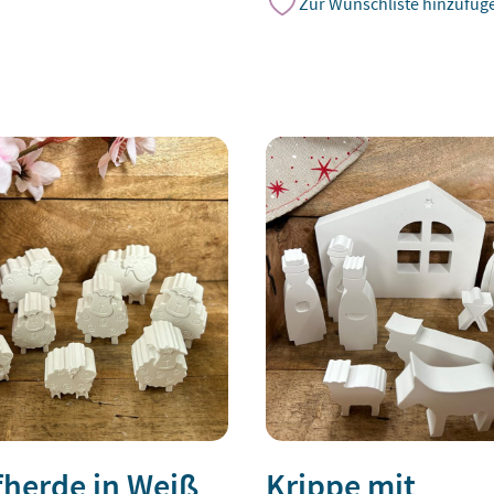
Zur Wunschliste hinzufüg
herde in Weiß
Krippe mit