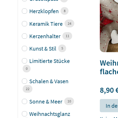
Herzklopfen
8
Keramik Tiere
24
Kerzenhalter
11
Kunst & Stil
5
Limitierte Stücke
Weih
0
flac
Schalen & Vasen
8,90
22
Sonne & Meer
10
In d
Weihnachtsglanz