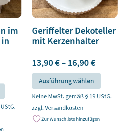
en im
Geriffelter Dekoteller
 in
mit Kerzenhalter
13,90
€
–
16,90
€
Dieses
Produkt
Dieses
Ausführung wählen
weist
Produkt
mehrere
weist
Keine MwSt. gemäß § 19 UStG.
Varianten
mehrere
 UStG.
zzgl.
Versandkosten
auf.
Varianten
Die
Zur Wunschliste hinzufügen
auf.
Optionen
Die
en
können
Optionen