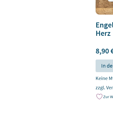
Engel
Herz
8,90
In d
Keine M
zzgl.
Ve
Zur W