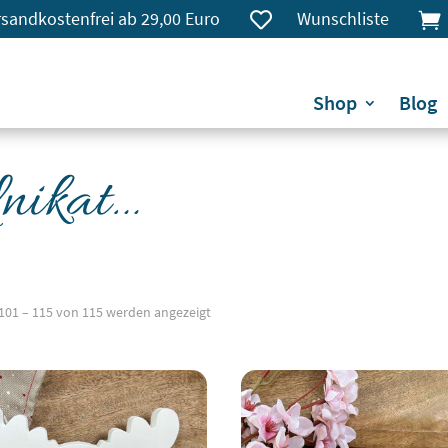
rsandkostenfrei ab 29,00 Euro
Wunschliste


Shop
Blog
Unikat…
101 – 115 von 115 werden angezeigt